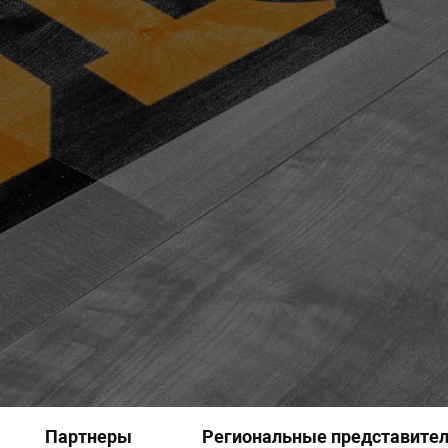
Партнеры
Региональные представите