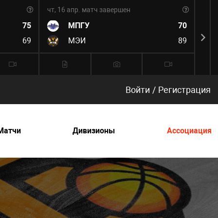
чт, 16 апр.
матч завершен
чт, 1
75
МПГУ
70
69
МЭИ
89
Войти
/
Регистрация
Матчи
Дивизионы
Ассоциация