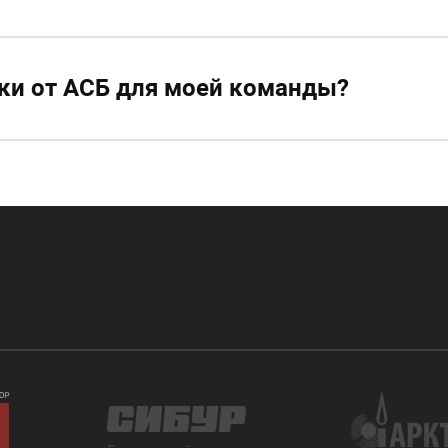
ки от АСБ для моей команды?