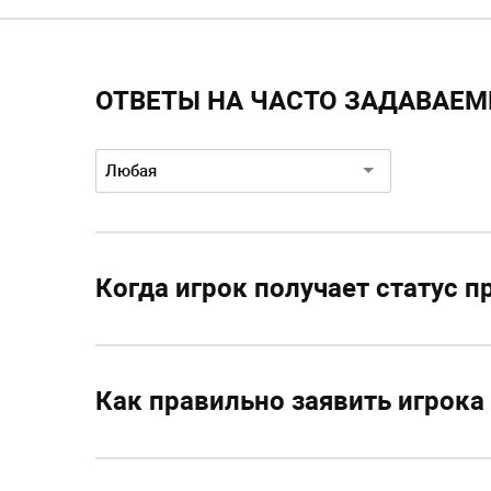
ОТВЕТЫ НА ЧАСТО ЗАДАВАЕ
Выберите категорию:
Любая
Когда игрок получает статус 
Как правильно заявить игрока