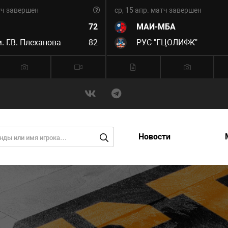
ч завершен
ср, 15 апр.
матч завершен
72
МАИ-МБА
. Г.В. Плеханова
82
РУС "ГЦОЛИФК"
Новости