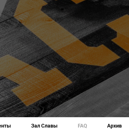
енты
Зал Славы
FAQ
Архив