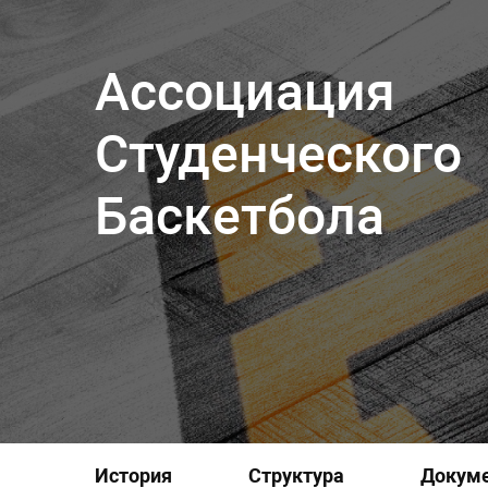
Ассоциация
Студенческого
Баскетбола
История
Структура
Докум