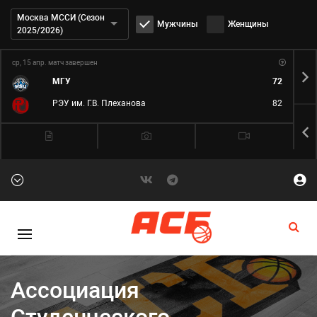
Дивизион:
Москва МССИ (Сезон
Мужчины
Женщины
2025/2026)
ср, 15 апр.
матч завершен
ср,
МГУ
72
РЭУ им. Г.В. Плеханова
82
Ассоциация
Студенческого