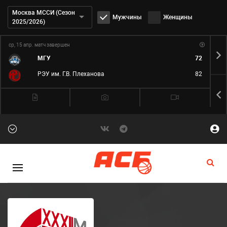
Дивизион:
Москва МССИ (Сезон
Мужчины
Женщины
2025/2026)
ср, 15 апр.
матч завершен
ср,
МГУ
72
РЭУ им. Г.В. Плеханова
82